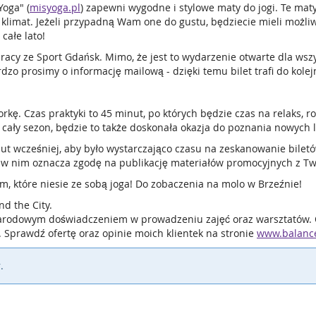
Yoga" (
misyoga.pl
) zapewni wygodne i stylowe maty do jogi. Te ma
 klimat. Jeżeli przypadną Wam one do gustu, będziecie mieli możli
całe lato!
cy ze Sport Gdańsk. Mimo, że jest to wydarzenie otwarte dla wszys
dzo prosimy o informację mailową - dzięki temu bilet trafi do kolej
rkę. Czas praktyki to 45 minut, po których będzie czas na relaks, 
 cały sezon, będzie to także doskonała okazja do poznania nowych lu
ut wcześniej, aby było wystarczająco czasu na zeskanowanie biletó
 w nim oznacza zgodę na publikację materiałów promocyjnych z T
em, które niesie ze sobą joga! Do zobaczenia na molo w Brzeźnie!
nd the City.
narodowym doświadczeniem w prowadzeniu zajęć oraz warsztatów. O
Sprawdź ofertę oraz opinie moich klientek na stronie
www.balanc
.