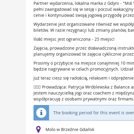
Partner wydarzenia, lokalna marka z Gdyni - "Miś 
pełni zaangażować się w sesję i poczuć wakacyjny
cenie i kontynuować swoją jogową przygodę przez 
Wydarzenie jest organizowane również we współpra
biletów. W razie rezygnacji lub zmiany planów, bar
Ilość miejsc jest ograniczona - 25 miejsc!
Zajęcia, prowadzone przez doświadczoną instrukto
planujemy organizować te zajęcia cyklicznie przez
Prosimy o przybycie na miejsce conajmniej 10 min
będzie nagrywane w celach promocyjnych. Udział
Już teraz ciesz się radością, relaksem i odprężeni
🧘🏼‍♀️ Prowadząca: Patrycja Wróblewska z Balance a
Jestem nauczycielką jogi oraz coachem z między
współpracuję z osobami prywatnymi oraz firmami. 
The booking period for this event is over
Molo w Brzeźnie Gdańsk