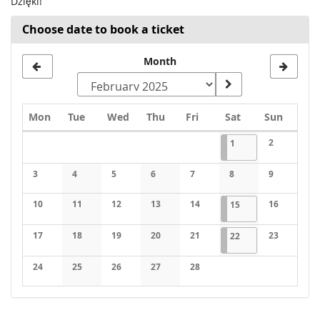
Dzięki!
Choose date to book a ticket
Month
Monday
Tuesday
Wednesday
Thursday
Friday
Saturday
Sunday
Mon
Tue
Wed
Thu
Fri
Sat
Sun
Calendar
2025-02-01
1 event
2
1
No events
3
4
5
6
7
8
9
No events
No events
No events
No events
No events
No events
No events
10
11
12
13
14
2025-02-15
1 event
16
15
No events
No events
No events
No events
No events
No events
17
18
19
20
21
2025-02-22
1 event
23
22
No events
No events
No events
No events
No events
No events
24
25
26
27
28
No events
No events
No events
No events
No events