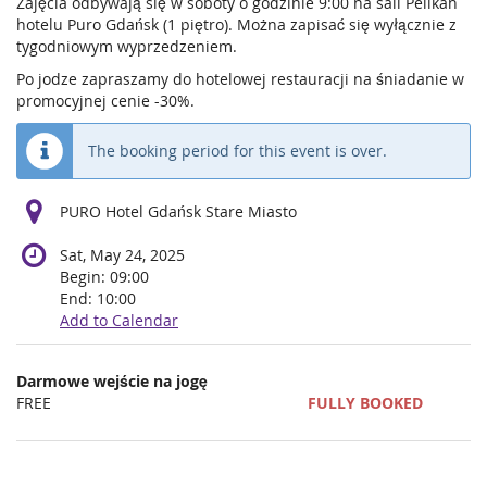
Zajęcia odbywają się w soboty o godzinie 9:00 na sali Pelikan
hotelu Puro Gdańsk (1 piętro). Można zapisać się wyłącznie z
tygodniowym wyprzedzeniem.
Po jodze zapraszamy do hotelowej restauracji na śniadanie w
promocyjnej cenie -30%.
The booking period for this event is over.
PURO Hotel Gdańsk Stare Miasto
Sat, May 24, 2025
Begin:
09:00
End:
10:00
Add to Calendar
Products
Darmowe wejście na jogę
Uncategorized
FREE
FULLY BOOKED
items