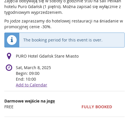
Zajęcia odbywają się w soboty o godzinie 9:00 na sali Pelikan
hotelu Puro Gdańsk (1 piętro). Można zapisać się wyłącznie z
tygodniowym wyprzedzeniem.
Po jodze zapraszamy do hotelowej restauracji na śniadanie w
promocyjnej cenie -30%.
The booking period for this event is over.
PURO Hotel Gdańsk Stare Miasto
Sat, March 8, 2025
Begin:
09:00
End:
10:00
Add to Calendar
Products
Darmowe wejście na jogę
Uncategorized
FREE
FULLY BOOKED
items